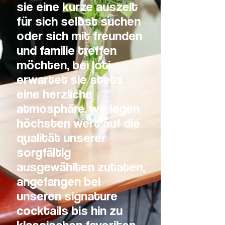
sie eine kurze auszeit
für sich selbst suchen
oder sich mit freunden
und familie treffen
möchten, bei loti
erwartet sie stets
eine herzliche
atmosphäre. wir legen
höchsten wert auf die
qualität unserer
sorgfältig
ausgewählten zutaten,
angefangen bei
unseren signature
cocktails bis hin zu
klassischen favoriten