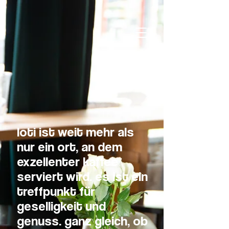
loti ist weit mehr als
nur ein ort, an dem
exzellenter kaffee
serviert wird. es ist ein
treffpunkt für
geselligkeit und
genuss. ganz gleich, ob