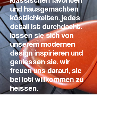
und hausgemachten
köstlichkeiten. jedes
detail ist durchdacht.
lassen sie sich von
unserem modernen
design inspirieren und
geniessen sie. wir
freuen uns darauf, sie
bei loti willkommen zu
heissen.